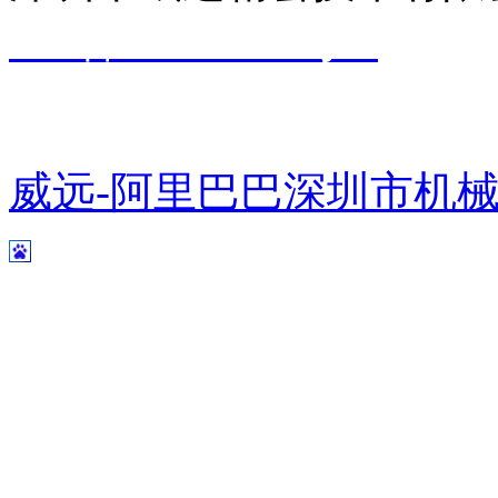
ICP备14002809号-1
粤公网安备 44031102000266号
威远-阿里巴巴
深圳市机