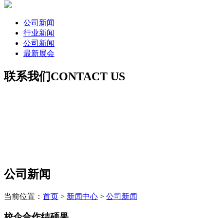
公司新闻
行业新闻
公司新闻
最新展会
联系我们
CONTACT US
联系人：郭女士（深圳威远）
手 机：18926051068
电 话：0755-27652120
联系人：葛女士（安徽威远）
手 机：18555125097
电 话：
0550-6869898
公司新闻
当前位置：
首页
>
新闻中心
>
公司新闻
校企合作结硕果