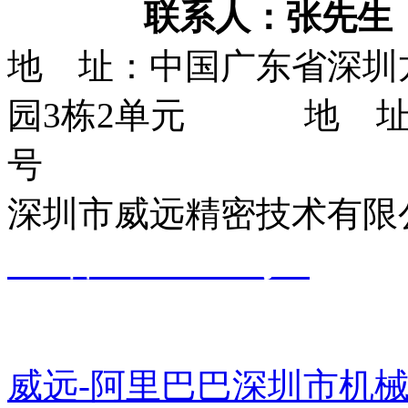
联系人：张先生
地 址：中国广东省深圳
园3栋2单元 地 址：
号
深圳市威远精密技术有
ICP备14002809号-1
粤公网安备 44031102000266号
威远-阿里巴巴
深圳市机