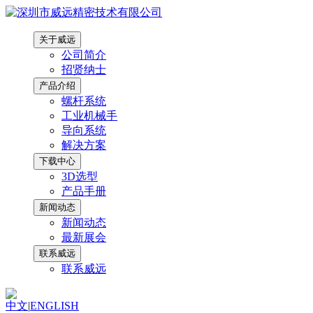
关于威远
公司简介
招贤纳士
产品介绍
螺杆系统
工业机械手
导向系统
解决方案
下载中心
3D选型
产品手册
新闻动态
新闻动态
最新展会
联系威远
联系威远
中文
|
ENGLISH