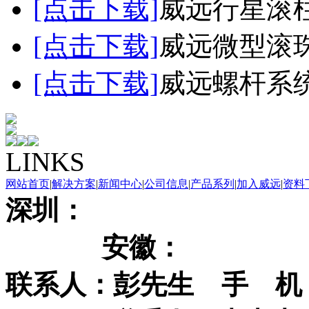
[点击下载]
威远行星滚
[点击下载]
威远微型滚
[点击下载]
威远螺杆系
LINKS
网站首页
|
解决方案
|
新闻中心
|
公司信息
|
产品系列
|
加入威远
|
资料
深
安徽
联系人：彭先生
手 机