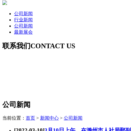
公司新闻
行业新闻
公司新闻
最新展会
联系我们
CONTACT US
联系人：郭女士（深圳威远）
手 机：18926051068
电 话：0755-27652120
联系人：葛女士（安徽威远）
手 机：18555125097
电 话：
0550-6869898
公司新闻
当前位置：
首页
>
新闻中心
>
公司新闻
[2022-03-10]
3月10日上午，在滁州市人社局鄢